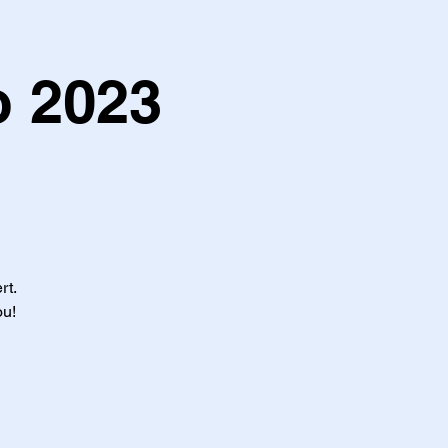
o 2023
rt.
ou!