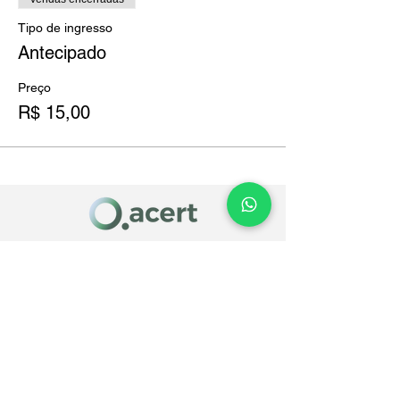
Tipo de ingresso
Antecipado
Preço
R$ 15,00
Acertonline Assessoria Empresarial Ltda
CNPJ
07.733.946
/0001-06
Endereço: Ricardo Casanova, nº 138, Vila
Matilde - São Paulo/SP - CEP:
03511-020
Telefone: +
55 (11) 3226-9400